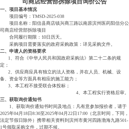
司商店经营部拆除项目
询价公告
一、项目基本情况
项目编号：
TM
SD-202
5
-
038
项目名称：
阳信县商店镇兴商三路以南原滨州医药阳信分公
司商店经营部拆除项目
合同履行期限：
日历天
。
10
采购项目需要落实的政府采购政策：详见采购文件。
二、
申请人的资格要求
1、符合《中华人民共和国政府采购法》第二十二条的规
定；
2、供应商应具有独立的法人资格，并在人员、机械、设
备、资金等方面具有相应的施工能力；
3、本工程不接受联合体投标；
4、本工程实行资格后审。
三、获取
询价通知书
1、获取
询价通知书
时间及地点：凡有意参加
报价
者，请于
202
5
年
04
月
18
日
8:30至202
5
年
04
月
22
日
17:00（北京时间，下同，
法定节假日除外）携带相关资料到滨州市黄河四路渤海九路501-
1号领取采购文件，过期不候。