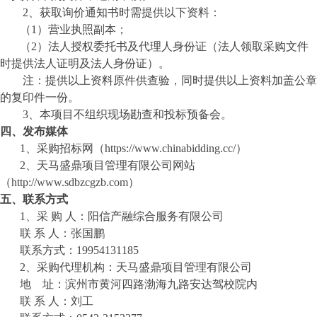
2、获取
询价通知书
时需提供以下资料：
（
1）营业执照副本；
（
2）法人授权委托书及代理人身份证（法人领取采购文件
时提供法人证明及法人身份证）
。
注：提供以上资料原件供查验，同时提供以上资料加盖公章
的复印件一份。
3、本项目不组织现场勘查和投标预备会。
四、
发布媒体
1、采购招标网（https://www.chinabidding.cc/）
2、
天马盛鼎
项目管理有限公司网站
（
http://www.sdbzcgzb.com）
五
、联系方式
1、采 购 人：
阳信产融综合服务有限公司
联
系
人：张国鹏
联系方式：
19954131185
2、采购代理机构：
天马盛鼎
项目管理有限公司
地
址：
滨州市黄河四路渤海九路
安达驾校院内
联
系
人：
刘
工