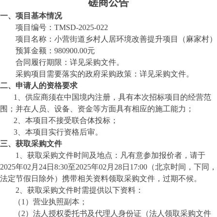
磋商公告
一、项目基本情况
项目编号：
TM
SD-202
5
-
022
项目名称：
小营街道乡村人居环境改善提升项目（麻家村）
预算金额：
980900.00元
合同履行期限：详见采购文件。
采购项目需要落实的政府采购政策：详见采购文件。
二、
申请人的资格要求
1、供应商须在中国境内注册，具有本次招标项目的经营范
围；并在人员、设备、资金等方面具有相应的施工能力；
2、本项目不接受联合体投标；
3、本项目实行资格后审。
三、获取采购文件
1、获取采购文件时间及地点：凡有意参加
报价
者，请于
202
5
年
02
月
24
日
8:30至202
5
年
02
月
28
日
17:00（北京时间，下同，
法定节假日除外）携带相关资料领取采购文件，过期不候。
2、获取采购文件时需提供以下资料：
（
1）营业执照副本；
（
2）法人授权委托书及代理人身份证（法人领取采购文件