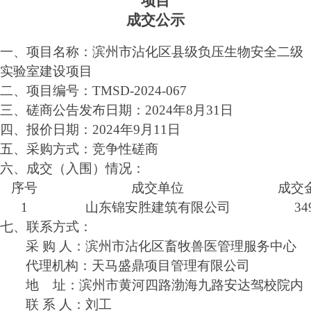
项目
成交
公示
一、项目名称：
滨州市沾化区县级负压生物安全二级
实验室建设项目
二、
项目编号：
TM
SD-2024-0
67
三、
磋商
公告发布日期：
202
4
年
8
月
31
日
四、
报价
日期：
202
4
年
9
月
11
日
五、
采购
方式：
竞争性磋商
六、
成交（入围）
情况：
序号
成交
单位
成交
1
山东锦安胜建筑有限公司
34
七、联系方式：
采
购
人：
滨州市沾化区畜牧兽医管理服务中心
代理机构：
天马盛鼎项目管理有限公司
地
址：滨州市黄河四路渤海九路
安达驾校院内
联
系
人：
刘
工